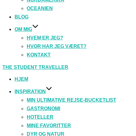
OCEANIEN
BLOG
OM MIG
HVEM ER JEG?
HVOR HAR JEG VÆRET?
KONTAKT
Videre
THE STUDENT TRAVELLER
til
indhold
HJEM
INSPIRATION
MIN ULTIMATIVE REJSE-BUCKETLIST
GASTRONOMI
HOTELLER
MINE FAVORITTER
DYR OG NATUR