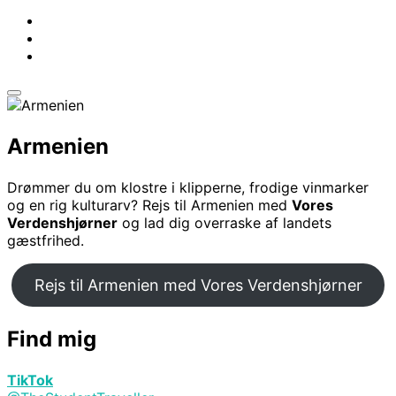
Slå
navigation
i
Armenien
sidekolonne
til/fra
Drømmer du om klostre i klipperne, frodige vinmarker
og en rig kulturarv? Rejs til Armenien med
Vores
Verdenshjørner
og lad dig overraske af landets
gæstfrihed.
Rejs til Armenien med Vores Verdenshjørner
Find mig
TikTok