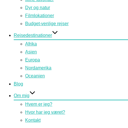
Dyr og natur
Filmlokationer
Budget-venlige rejser
Rejsedestinationer
Afrika
Asien
Europa
Nordamerika
Oceanien
Blog
Om mig
Hvem er jeg?
Hvor har jeg været?
Kontakt