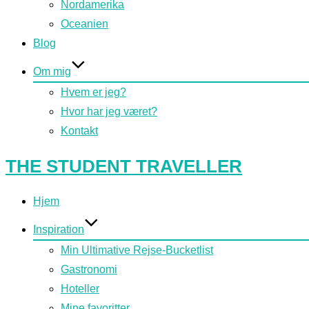
Nordamerika
Oceanien
Blog
Om mig
Hvem er jeg?
Hvor har jeg været?
Kontakt
Videre
THE STUDENT TRAVELLER
til
indhold
Hjem
Inspiration
Min Ultimative Rejse-Bucketlist
Gastronomi
Hoteller
Mine favoritter