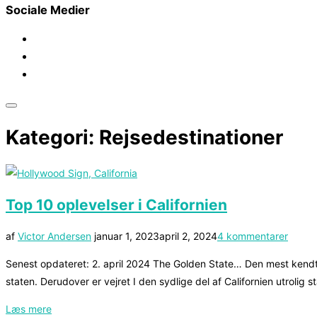
Sociale Medier
Slå
Kategori:
Rejsedestinationer
navigation
i
sidekolonne
til/fra
Top 10 oplevelser i Californien
Udgivet
af
Victor Andersen
januar 1, 2023
april 2, 2024
4 kommentarer
d.
Senest opdateret: 2. april 2024 The Golden State… Den mest kendte
staten. Derudover er vejret I den sydlige del af Californien utrolig s
“Top
Læs mere