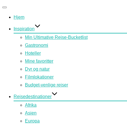
Slå
Hjem
navigation
til/fra
Inspiration
Min Ultimative Rejse-Bucketlist
Gastronomi
Hoteller
Mine favoritter
Dyr og natur
Filmlokationer
Budget-venlige rejser
Rejsedestinationer
Afrika
Asien
Europa