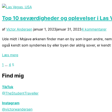
10
oplevelser
i
Top 10 seværdigheder og oplevelser i Las
Californien”
Udgivet
af
Victor Andersen
januar 1, 2023
januar 31, 2023
4 kommentarer
d.
Ude midt i Mojave ørkenen finder man en by som ingen andre, nemli
også kendt som syndernes by eller byen der aldrig sover, er kendt
“Top
Læs mere
10
Indlægsinddeling
1
…
4
5
seværdigheder
og
Find mig
oplevelser
i
TikTok
Las
@TheStudentTraveller
Vegas”
Instagram
@victorwandersen