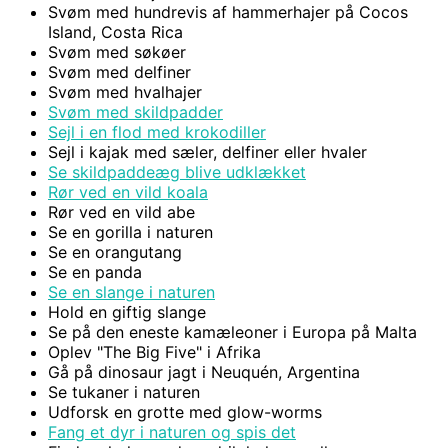
Svøm med hundrevis af hammerhajer på Cocos
Island, Costa Rica
Svøm med søkøer
Svøm med delfiner
Svøm med hvalhajer
Svøm med skildpadder
Sejl i en flod med krokodiller
Sejl i kajak med sæler, delfiner eller hvaler
Se skildpaddeæg blive udklækket
Rør ved en vild koala
Rør ved en vild abe
Se en gorilla i naturen
Se en orangutang
Se en panda
Se en slange i naturen
Hold en giftig slange
Se på den eneste kamæleoner i Europa på Malta
Oplev "The Big Five" i Afrika
Gå på dinosaur jagt i Neuquén, Argentina
Se tukaner i naturen
Udforsk en grotte med glow-worms
Fang et dyr i naturen og spis det