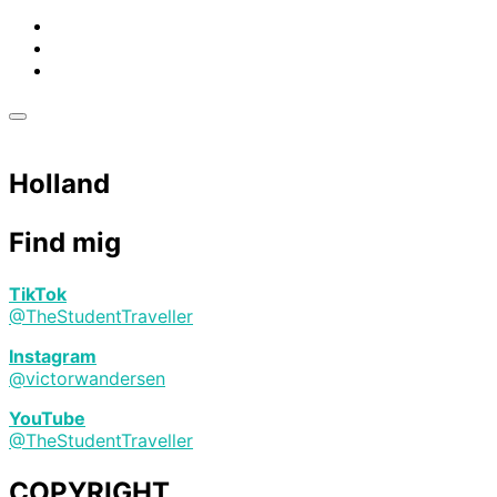
Slå
navigation
i
Holland
sidekolonne
til/fra
Find mig
TikTok
@TheStudentTraveller
Instagram
@victorwandersen
YouTube
@TheStudentTraveller
COPYRIGHT