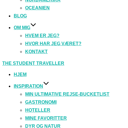
OCEANIEN
BLOG
OM MIG
HVEM ER JEG?
HVOR HAR JEG VÆRET?
KONTAKT
Videre
THE STUDENT TRAVELLER
til
indhold
HJEM
INSPIRATION
MIN ULTIMATIVE REJSE-BUCKETLIST
GASTRONOMI
HOTELLER
MINE FAVORITTER
DYR OG NATUR