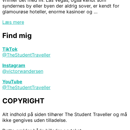
vrimler det med liv. Las Vegas, også kendt som
syndernes by eller byen der aldrig sover, er kendt for
glamourøse hoteller, enorme kasinoer og …
“Top
Læs mere
10
seværdigheder
Find mig
og
oplevelser
TikTok
i
@TheStudentTraveller
Las
Vegas”
Instagram
@victorwandersen
YouTube
@TheStudentTraveller
COPYRIGHT
Alt indhold på siden tilhører The Student Traveller og må
ikke gengives uden tilladelse.