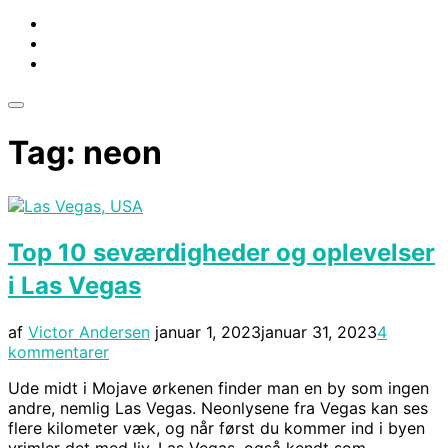
Slå
navigation
Tag:
neon
i
sidekolonne
til/fra
Top 10 seværdigheder og oplevelser
i Las Vegas
Udgivet
af
Victor Andersen
januar 1, 2023
januar 31, 2023
4
d.
kommentarer
Ude midt i Mojave ørkenen finder man en by som ingen
andre, nemlig Las Vegas. Neonlysene fra Vegas kan ses
flere kilometer væk, og når først du kommer ind i byen