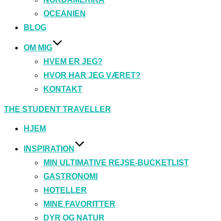
OCEANIEN
BLOG
OM MIG
HVEM ER JEG?
HVOR HAR JEG VÆRET?
KONTAKT
Videre
THE STUDENT TRAVELLER
til
indhold
HJEM
INSPIRATION
MIN ULTIMATIVE REJSE-BUCKETLIST
GASTRONOMI
HOTELLER
MINE FAVORITTER
DYR OG NATUR