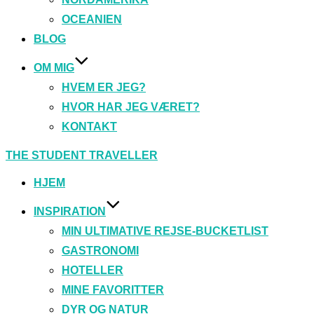
OCEANIEN
BLOG
OM MIG
HVEM ER JEG?
HVOR HAR JEG VÆRET?
KONTAKT
Videre
THE STUDENT TRAVELLER
til
indhold
HJEM
INSPIRATION
MIN ULTIMATIVE REJSE-BUCKETLIST
GASTRONOMI
HOTELLER
MINE FAVORITTER
DYR OG NATUR