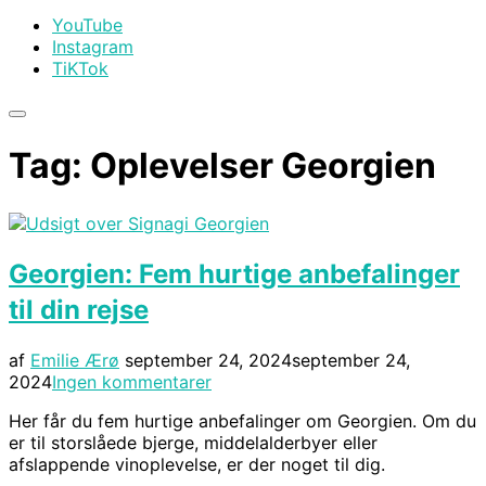
YouTube
Instagram
TiKTok
Slå
navigation
Tag:
Oplevelser Georgien
i
sidekolonne
til/fra
Georgien: Fem hurtige anbefalinger
til din rejse
Udgivet
af
Emilie Ærø
september 24, 2024
september 24,
d.
2024
Ingen kommentarer
Her får du fem hurtige anbefalinger om Georgien. Om du
er til storslåede bjerge, middelalderbyer eller
afslappende vinoplevelse, er der noget til dig.