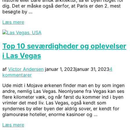
historie eller bare smuk arkitektur, så er byen noget for
dig. Det er måske også derfor, at Paris er den 2. mest
besøgte by …
“De
Læs mere
10
bedste
seværdigheder
Top 10 seværdigheder og oplevelser
og
oplevelser
i Las Vegas
i
Paris”
Udgivet
af
Victor Andersen
januar 1, 2023
januar 31, 2023
4
d.
kommentarer
Ude midt i Mojave ørkenen finder man en by som ingen
andre, nemlig Las Vegas. Neonlysene fra Vegas kan ses
flere kilometer væk, og når først du kommer ind i byen
vrimler det med liv. Las Vegas, også kendt som
syndernes by eller byen der aldrig sover, er kendt for
glamourøse hoteller, enorme kasinoer og …
“Top
Læs mere