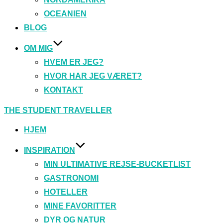
OCEANIEN
BLOG
OM MIG
HVEM ER JEG?
HVOR HAR JEG VÆRET?
KONTAKT
Videre
THE STUDENT TRAVELLER
til
indhold
HJEM
INSPIRATION
MIN ULTIMATIVE REJSE-BUCKETLIST
GASTRONOMI
HOTELLER
MINE FAVORITTER
DYR OG NATUR