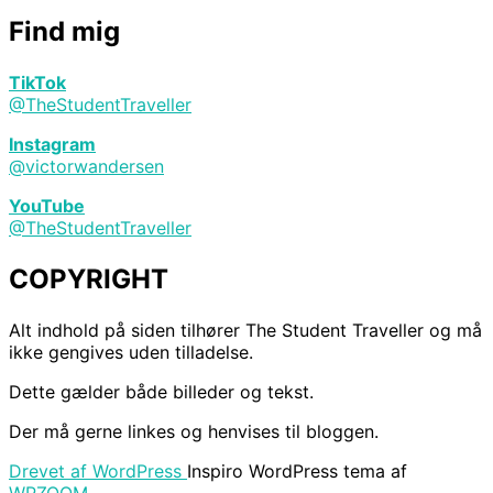
10
seværdigheder
Find mig
og
oplevelser
TikTok
i
@TheStudentTraveller
Las
Vegas”
Instagram
@victorwandersen
YouTube
@TheStudentTraveller
COPYRIGHT
Alt indhold på siden tilhører The Student Traveller og må
ikke gengives uden tilladelse.
Dette gælder både billeder og tekst.
Der må gerne linkes og henvises til bloggen.
Drevet af WordPress
Inspiro WordPress tema af
WPZOOM