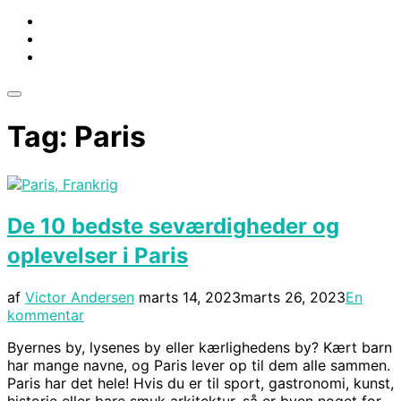
Slå
navigation
Tag:
Paris
i
sidekolonne
til/fra
De 10 bedste seværdigheder og
oplevelser i Paris
Udgivet
af
Victor Andersen
marts 14, 2023
marts 26, 2023
En
d.
kommentar
Byernes by, lysenes by eller kærlighedens by? Kært barn
har mange navne, og Paris lever op til dem alle sammen.
Paris har det hele! Hvis du er til sport, gastronomi, kunst,