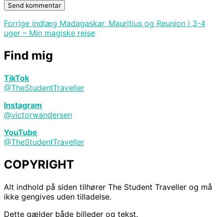
Forrige
Forrige indlæg
Madagaskar, Mauritius og Reunion i 3-4
Indlægsnavigation
indlæg
uger – Min magiske rejse
Find mig
TikTok
@TheStudentTraveller
Instagram
@victorwandersen
YouTube
@TheStudentTraveller
COPYRIGHT
Alt indhold på siden tilhører The Student Traveller og må
ikke gengives uden tilladelse.
Dette gælder både billeder og tekst.