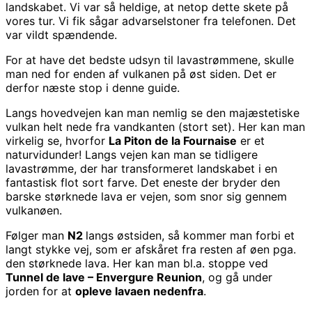
landskabet. Vi var så heldige, at netop dette skete på
vores tur. Vi fik sågar advarselstoner fra telefonen. Det
var vildt spændende.
For at have det bedste udsyn til lavastrømmene, skulle
man ned for enden af vulkanen på øst siden. Det er
derfor næste stop i denne guide.
Langs hovedvejen kan man nemlig se den majæstetiske
vulkan helt nede fra vandkanten (stort set). Her kan man
virkelig se, hvorfor
La Piton de la Fournaise
er et
naturvidunder! Langs vejen kan man se tidligere
lavastrømme, der har transformeret landskabet i en
fantastisk flot sort farve. Det eneste der bryder den
barske størknede lava er vejen, som snor sig gennem
vulkanøen.
Følger man
N2
langs østsiden, så kommer man forbi et
langt stykke vej, som er afskåret fra resten af øen pga.
den størknede lava. Her kan man bl.a. stoppe ved
Tunnel de lave – Envergure Reunion
, og gå under
jorden for at
opleve lavaen nedenfra
.