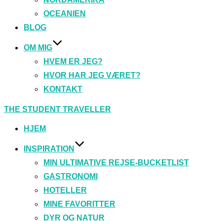
OCEANIEN
BLOG
OM MIG
HVEM ER JEG?
HVOR HAR JEG VÆRET?
KONTAKT
Videre
THE STUDENT TRAVELLER
til
indhold
HJEM
INSPIRATION
MIN ULTIMATIVE REJSE-BUCKETLIST
GASTRONOMI
HOTELLER
MINE FAVORITTER
DYR OG NATUR