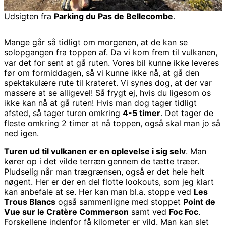
Udsigten fra
Parking du Pas de Bellecombe
.
Mange går så tidligt om morgenen, at de kan se
solopgangen fra toppen af. Da vi kom frem til vulkanen,
var det for sent at gå ruten. Vores bil kunne ikke leveres
før om formiddagen, så vi kunne ikke nå, at gå den
spektakulære rute til krateret. Vi synes dog, at der var
massere at se alligevel! Så frygt ej, hvis du ligesom os
ikke kan nå at gå ruten! Hvis man dog tager tidligt
afsted, så tager turen omkring
4-5 timer
. Det tager de
fleste omkring 2 timer at nå toppen, også skal man jo så
ned igen.
Turen ud til vulkanen er en oplevelse i sig selv
. Man
kører op i det vilde terræn gennem de tætte træer.
Pludselig når man trægrænsen, også er det hele helt
nøgent. Her er der en del flotte lookouts, som jeg klart
kan anbefale at se. Her kan man bl.a. stoppe ved
Les
Trous Blancs
også sammenligne med stoppet
Point de
Vue sur le Cratère Commerson
samt ved
Foc Foc
.
Forskellene indenfor få kilometer er vild. Man kan slet