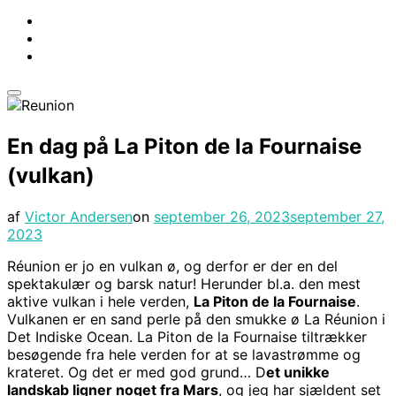
Slå
navigation
i
En dag på La Piton de la Fournaise
sidekolonne
til/fra
(vulkan)
Udgivet
af
Victor Andersen
on
september 26, 2023
september 27,
d.
2023
Réunion er jo en vulkan ø, og derfor er der en del
spektakulær og barsk natur! Herunder bl.a. den mest
aktive vulkan i hele verden,
La Piton de la Fournaise
.
Vulkanen er en sand perle på den smukke ø La Réunion i
Det Indiske Ocean. La Piton de la Fournaise tiltrækker
besøgende fra hele verden for at se lavastrømme og
krateret. Og det er med god grund… D
et unikke
landskab ligner noget fra Mars
, og jeg har sjældent set