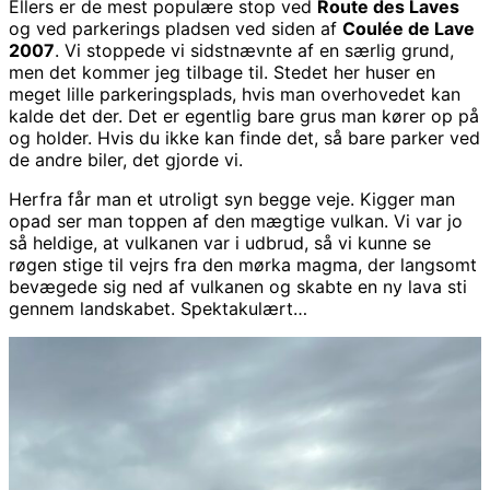
Ellers er de mest populære stop ved
Route des Laves
og ved parkerings pladsen ved siden af
Coulée de Lave
2007
. Vi stoppede vi sidstnævnte af en særlig grund,
men det kommer jeg tilbage til. Stedet her huser en
meget lille parkeringsplads, hvis man overhovedet kan
kalde det der. Det er egentlig bare grus man kører op på
og holder. Hvis du ikke kan finde det, så bare parker ved
de andre biler, det gjorde vi.
Herfra får man et utroligt syn begge veje. Kigger man
opad ser man toppen af den mægtige vulkan. Vi var jo
så heldige, at vulkanen var i udbrud, så vi kunne se
røgen stige til vejrs fra den mørka magma, der langsomt
bevægede sig ned af vulkanen og skabte en ny lava sti
gennem landskabet. Spektakulært…