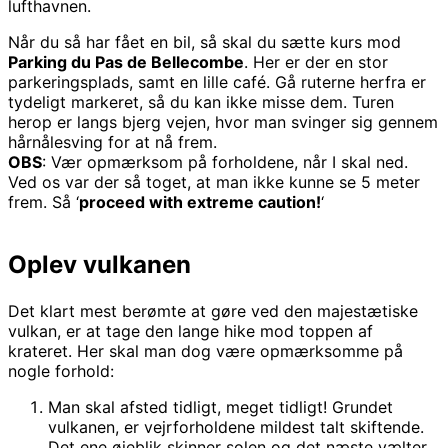
lufthavnen.
Når du så har fået en bil, så skal du sætte kurs mod
Parking du Pas de Bellecombe
. Her er der en stor
parkeringsplads, samt en lille café. Gå ruterne herfra er
tydeligt markeret, så du kan ikke misse dem. Turen
herop er langs bjerg vejen, hvor man svinger sig gennem
hårnålesving for at nå frem.
OBS
: Vær opmærksom på forholdene, når I skal ned.
Ved os var der så toget, at man ikke kunne se 5 meter
frem. Så ‘
proceed with extreme caution!
‘
Oplev vulkanen
Det klart mest berømte at gøre ved den majestætiske
vulkan, er at tage den lange hike mod toppen af
krateret. Her skal man dog være opmærksomme på
nogle forhold:
Man skal afsted tidligt, meget tidligt! Grundet
vulkanen, er vejrforholdene mildest talt skiftende.
Det ene øjeblik skinner solen og det næste vælter