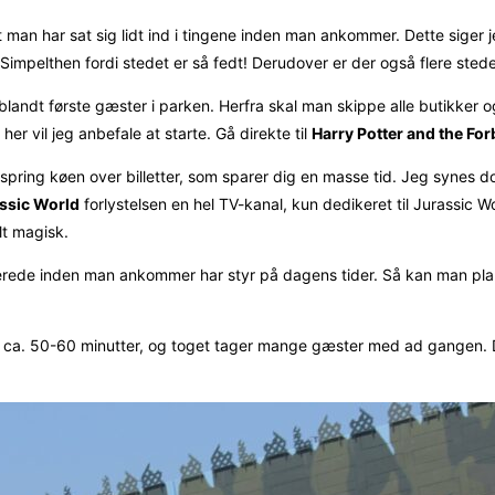
man har sat sig lidt ind i tingene inden man ankommer. Dette siger j
impelthen fordi stedet er så fedt! Derudover er der også flere sted
blandt første gæster i parken. Herfra skal man skippe alle butikker 
å her vil jeg anbefale at starte. Gå direkte til
Harry Potter and the Fo
ring køen over billetter, som sparer dig en masse tid. Jeg synes dog
ssic World
forlystelsen en hel TV-kanal, kun dedikeret til Jurassic W
lt magisk.
allerede inden man ankommer har styr på dagens tider. Så kan man pla
r ca. 50-60 minutter, og toget tager mange gæster med ad gangen. 