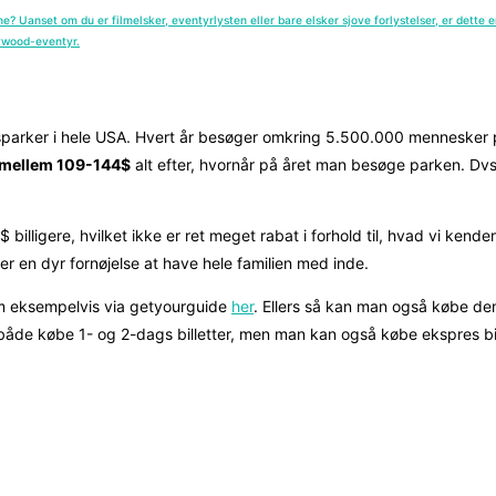
e? Uanset om du er filmelsker, eventyrlysten eller bare elsker sjove forlystelser, er dette
lywood-eventyr.
sparker i hele USA. Hvert år besøger omkring 5.500.000 mennesker p
å mellem 109-144$
alt efter, hvornår på året man besøge parken. Dvs.
$ billigere, hvilket ikke er ret meget rabat i forhold til, hvad vi ken
er en dyr fornøjelse at have hele familien med inde.
dem eksempelvis via getyourguide
her
. Ellers så kan man også købe d
åde købe 1- og 2-dags billetter, men man kan også købe ekspres bill