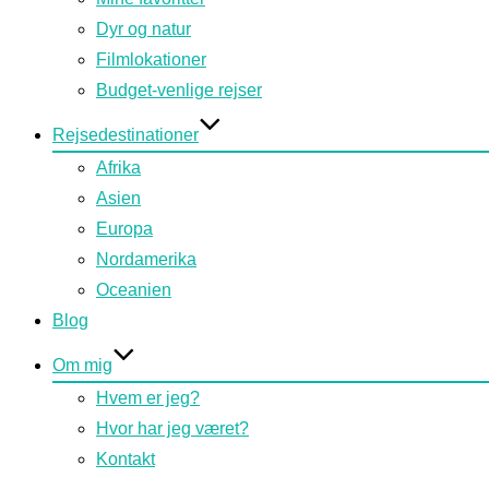
Dyr og natur
Filmlokationer
Budget-venlige rejser
Rejsedestinationer
Afrika
Asien
Europa
Nordamerika
Oceanien
Blog
Om mig
Hvem er jeg?
Hvor har jeg været?
Kontakt