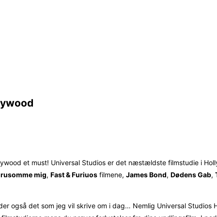
llywood
ollywood et must! Universal Studios er det næstældste filmstudie i Hol
rusomme mig
,
Fast & Furiuos
filmene,
James Bond
,
Dødens Gab
,
inder også det som jeg vil skrive om i dag… Nemlig Universal Studios