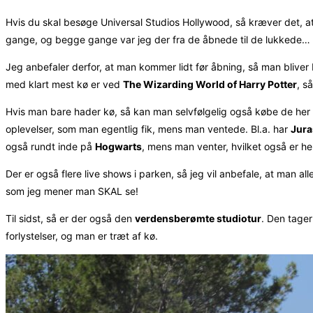
Hvis du skal besøge Universal Studios Hollywood, så kræver det, at 
gange, og begge gange var jeg der fra de åbnede til de lukkede… S
Jeg anbefaler derfor, at man kommer lidt før åbning, så man bliver 
med klart mest kø er ved
The Wizarding World of Harry Potter
, s
Hvis man bare hader kø, så kan man selvfølgelig også købe de her sp
oplevelser, som man egentlig fik, mens man ventede. Bl.a. har
Jura
også rundt inde på
Hogwarts
, mens man venter, hvilket også er he
Der er også flere live shows i parken, så jeg vil anbefale, at man 
som jeg mener man SKAL se!
Til sidst, så er der også den
verdensberømte studiotur
. Den tage
forlystelser, og man er træt af kø.