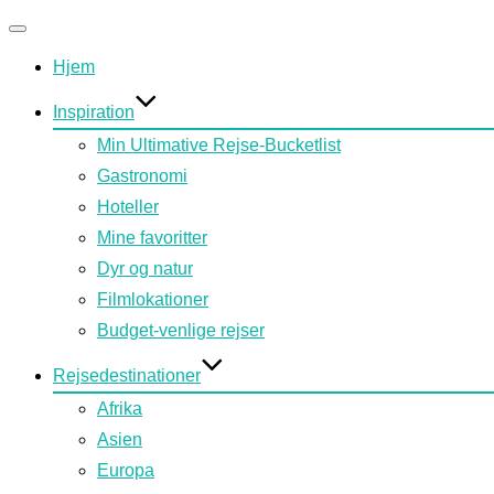
Slå
Hjem
navigation
til/fra
Inspiration
Min Ultimative Rejse-Bucketlist
Gastronomi
Hoteller
Mine favoritter
Dyr og natur
Filmlokationer
Budget-venlige rejser
Rejsedestinationer
Afrika
Asien
Europa