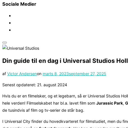
Sociale Medier
Slå
navigation
Din guide til en dag i Universal Studios Ho
i
sidekolonne
Udgivet
af
Victor Andersen
on
marts 8, 2023
september 27, 2025
til/fra
d.
Senest opdateret: 21. august 2024
Hvis du er en filmelsker, og et legebarn, så er Universal Studios H
hele verden! Filmselskabet har bl.a. lavet film som
Jurassic Park
,
G
de tusindvis af film og tv-serier de står bag.
I Universal City finder du hovedkvarteret for filmstudiet, men du f