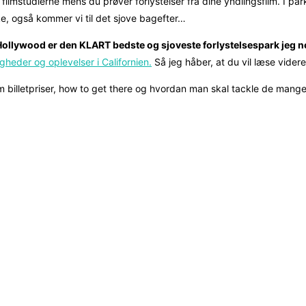
filmstudierne mens du prøver forlystelser fra dine yndlingsfilm. I pa
ske, også kommer vi til det sjove bagefter…
Hollywood er den KLART bedste og sjoveste forlystelsespark jeg n
heder og oplevelser i Californien.
Så jeg håber, at du vil læse videre 
m billetpriser, how to get there og hvordan man skal tackle de mange