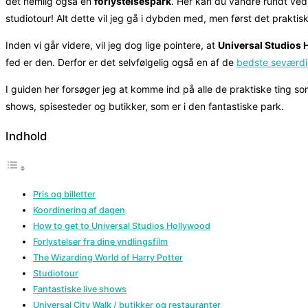
det nemlig også en
forlystelsespark
. Her kan du vandre rundt ved 
studiotour! Alt dette vil jeg gå i dybden med, men først det prakti
Inden vi går videre, vil jeg dog lige pointere, at
Universal Studios 
fed er den. Derfor er det selvfølgelig også en af de
bedste seværdig
I guiden her forsøger jeg at komme ind på alle de praktiske ting so
shows, spisesteder og butikker, som er i den fantastiske park.
Indhold
Pris og billetter
Koordinering af dagen
How to get to Universal Studios Hollywood
Forlystelser fra dine yndlingsfilm
The Wizarding World of Harry Potter
Studiotour
Fantastiske live shows
Universal City Walk / butikker og restauranter