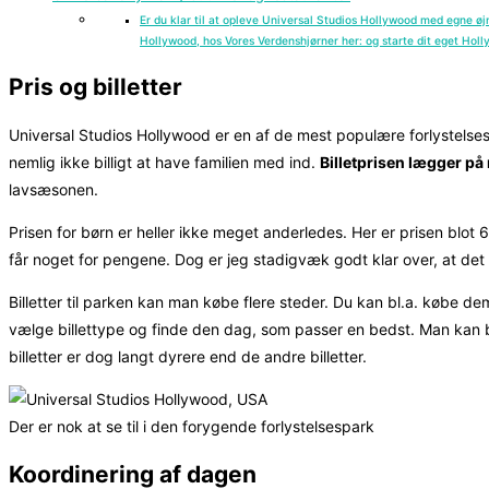
Er du klar til at opleve Universal Studios Hollywood med egne øjn
Hollywood, hos Vores Verdenshjørner her: og starte dit eget Hol
Pris og billetter
Universal Studios Hollywood er en af de mest populære forlystelse
nemlig ikke billigt at have familien med ind.
Billetprisen lægger p
lavsæsonen.
Prisen for børn er heller ikke meget anderledes. Her er prisen blot 6
får noget for pengene. Dog er jeg stadigvæk godt klar over, at det 
Billetter til parken kan man købe flere steder. Du kan bl.a. købe 
vælge billettype og finde den dag, som passer en bedst. Man kan b
billetter er dog langt dyrere end de andre billetter.
Der er nok at se til i den forygende forlystelsespark
Koordinering af dagen