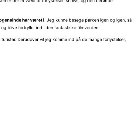
rken er der et væld af forlystelser, shows, og den berømte
ogensinde har været i
. Jeg kunne besøge parken igen og igen, så
og blive fortryllet ind i den fantastiske filmverden.
 turister. Derudover vil jeg komme ind på de mange forlystelser,