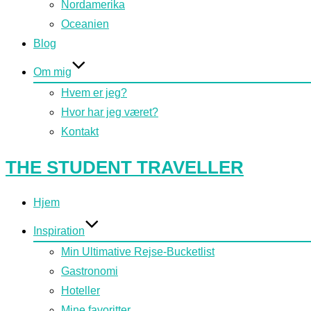
Nordamerika
Oceanien
Blog
Om mig
Hvem er jeg?
Hvor har jeg været?
Kontakt
Videre
THE STUDENT TRAVELLER
til
indhold
Hjem
Inspiration
Min Ultimative Rejse-Bucketlist
Gastronomi
Hoteller
Mine favoritter