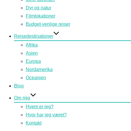
Dyr og natur
Filmlokationer
Budget-venlige rejser
Rejsedestinationer
Afrika
Asien
Europa
Nordamerika
Oceanien
Blog
Om mig
Hvem er jeg?
Hvor har jeg været?
Kontakt