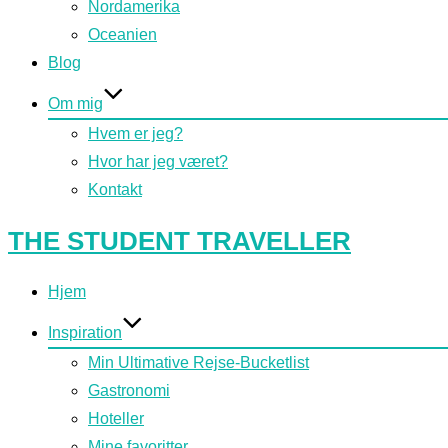
Nordamerika
Oceanien
Blog
Om mig
Hvem er jeg?
Hvor har jeg været?
Kontakt
Videre
THE STUDENT TRAVELLER
til
indhold
Hjem
Inspiration
Min Ultimative Rejse-Bucketlist
Gastronomi
Hoteller
Mine favoritter