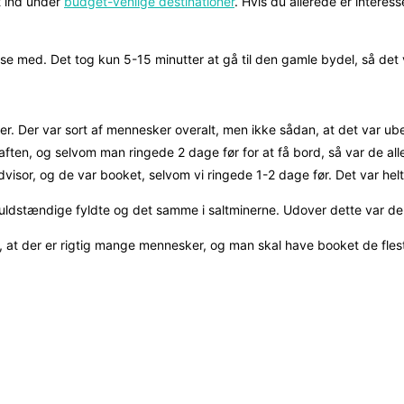
t ind under
budget-venlige destinationer
. Hvis du allerede er interes
dse med. Det tog kun 5-15 minutter at gå til den gamle bydel, så det 
er. Der var sort af mennesker overalt, men ikke sådan, at det var u
aften, og selvom man ringede 2 dage før for at få bord, så var de all
dvisor, og de var booket, selvom vi ringede 1-2 dage før. Det var helt 
fuldstændige fyldte og det samme i saltminerne. Udover dette var de
å, at der er rigtig mange mennesker, og man skal have booket de fles