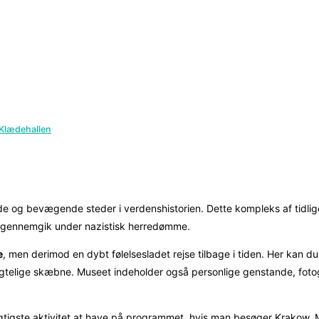
Klædehallen
og bevægende steder i verdenshistorien. Dette kompleks af tidlige
er gennemgik under nazistisk herredømme.
e
, men derimod en dybt følelsesladet rejse tilbage i tiden. Her kan
gtelige skæbne. Museet indeholder også personlige genstande, fotogr
tigste aktivitet at have på programmet, hvis man besøger Krakow. Ma