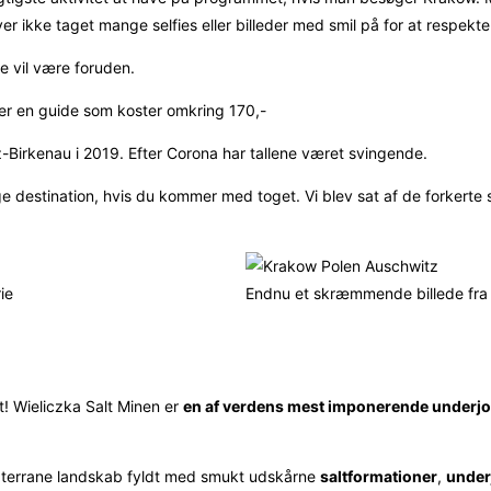
iver ikke taget mange selfies eller billeder med smil på for at respe
ke vil være foruden.
er en guide som koster omkring 170,-
-Birkenau i 2019. Efter Corona har tallene været svingende.
igtige destination, hvis du kommer med toget. Vi blev sat af de forkerte
ie
Endnu et skræmmende billede fra
t! Wieliczka Salt Minen er
en af verdens mest imponerende underjor
 subterrane landskab fyldt med smukt udskårne
saltformationer
,
under