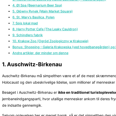
4. Øl Spa (Beernarium Beer Spa)
5. Główny Rynek (Main Market Square)
6. St. Mary’s Basilica, Polen
7. Spis lokal mad
8. Harry Potter Cafe (The Leaky Cauldron)
9. Schindlers fabrik
10. Krakow Zoo (Ogród Zoologiczny w Krakowie)
Bonus: Shopping – Galeria Krakowska (ved hovedbanegården) og 
Andre artikler, der minder om denne
1. Auschwitz-Birkenau
Auschwitz-Birkenau må simpelthen være et af de mest skræmmende 
Holocaust og den ubeskrivelige lidelse, som millioner af mennesk
Besøget i Auschwitz-Birkenau er
ikke en traditionel turistoplevels
jernbaneindgangsparti, hvor utallige mennesker ankom til deres fry
de indsatte gennemgik.
Selvom oplevelsen her er meget barsk, så er det simpelthen den vig