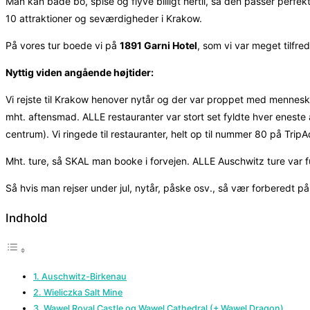
Man kan både bo, spise og flyve billigt hertil, så den passer perfek
10 attraktioner og seværdigheder i Krakow.
På vores tur boede vi på
1891 Garni Hotel
, som vi var meget tilfre
Nyttig viden angående højtider:
Vi rejste til Krakow henover nytår og der var proppet med mennesk
mht. aftensmad. ALLE restauranter var stort set fyldte hver eneste 
centrum). Vi ringede til restauranter, helt op til nummer 80 på TripA
Mht. ture, så SKAL man booke i forvejen. ALLE Auschwitz ture var 
Så hvis man rejser under jul, nytår, påske osv., så vær forberedt p
Indhold
1. Auschwitz-Birkenau
2. Wieliczka Salt Mine
3. Wawel Royal Castle og Wawel Cathedral (+ Wawel Dragon)