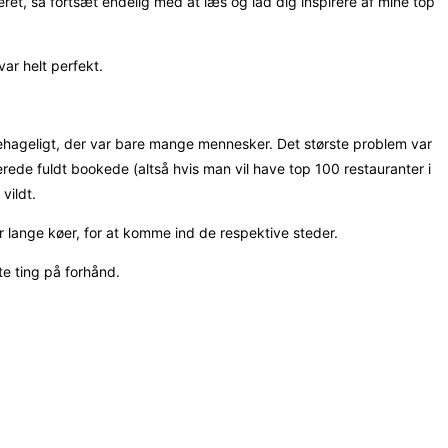
seret, så fortsæt endelig med at læs og lad dig inspirere af mine top
var helt perfekt.
behageligt, der var bare mange mennesker. Det største problem var
erede fuldt bookede (altså hvis man vil have top 100 restauranter i
vildt.
r lange køer, for at komme ind de respektive steder.
te ting på forhånd.