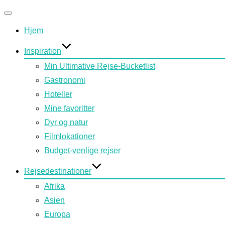
Slå
Hjem
navigation
til/fra
Inspiration
Min Ultimative Rejse-Bucketlist
Gastronomi
Hoteller
Mine favoritter
Dyr og natur
Filmlokationer
Budget-venlige rejser
Rejsedestinationer
Afrika
Asien
Europa