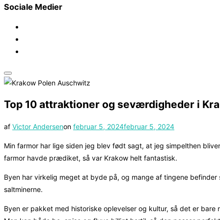
Sociale Medier
Slå
navigation
Top 10 attraktioner og seværdigheder i Kr
i
sidekolonne
Udgivet
af
Victor Andersen
on
februar 5, 2024
februar 5, 2024
til/fra
d.
Min farmor har lige siden jeg blev født sagt, at jeg simpelthen blive
farmor havde prædiket, så var Krakow helt fantastisk.
Byen har virkelig meget at byde på, og mange af tingene befinder si
saltminerne.
Byen er pakket med historiske oplevelser og kultur, så det er bare