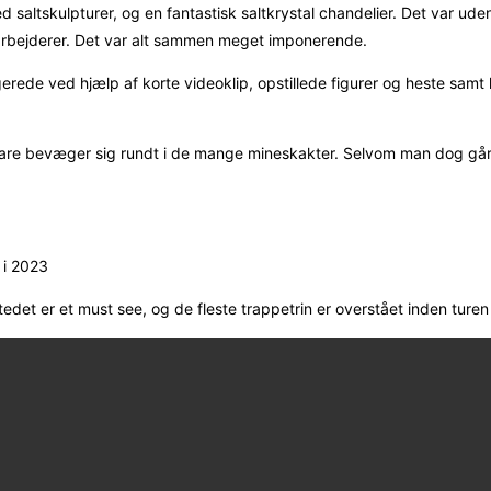
altskulpturer, og en fantastisk saltkrystal chandelier. Det var uden tv
nearbejderer. Det var alt sammen meget imponerende.
ungerede ved hjælp af korte videoklip, opstillede figurer og heste samt
are bevæger sig rundt i de mange mineskakter. Selvom man dog går u
 i 2023
edet er et must see, og de fleste trappetrin er overstået inden turen 