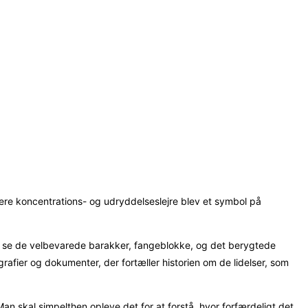
re koncentrations- og udryddelseslejre blev et symbol på
 du se de velbevarede barakker, fangeblokke, og det berygtede
afier og dokumenter, der fortæller historien om de lidelser, som
n skal simpelthen opleve det for at forstå, hvor forfærdeligt det