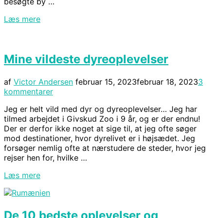
besøgte by …
“De
Læs mere
10
bedste
seværdigheder
Mine vildeste dyreoplevelser
og
oplevelser
i
Udgivet
af
Victor Andersen
februar 15, 2023
februar 18, 2023
3
Paris”
d.
kommentarer
Jeg er helt vild med dyr og dyreoplevelser… Jeg har
tilmed arbejdet i Givskud Zoo i 9 år, og er der endnu!
Der er derfor ikke noget at sige til, at jeg ofte søger
mod destinationer, hvor dyrelivet er i højsædet. Jeg
forsøger nemlig ofte at nærstudere de steder, hvor jeg
rejser hen for, hvilke …
“Mine
Læs mere
vildeste
dyreoplevelser”
De 10 bedste oplevelser og