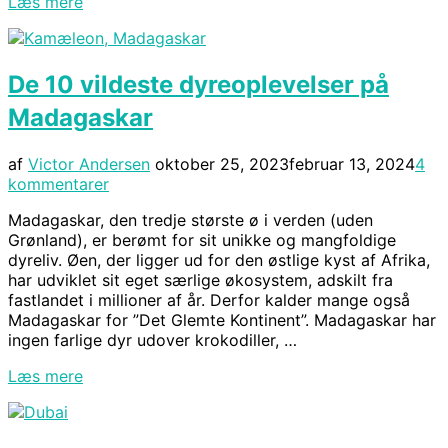
“Top
Læs mere
10
attraktioner
og
De 10 vildeste dyreoplevelser på
seværdigheder
i
Madagaskar
Krakow”
Udgivet
af
Victor Andersen
oktober 25, 2023
februar 13, 2024
4
d.
kommentarer
Madagaskar, den tredje største ø i verden (uden
Grønland), er berømt for sit unikke og mangfoldige
dyreliv. Øen, der ligger ud for den østlige kyst af Afrika,
har udviklet sit eget særlige økosystem, adskilt fra
fastlandet i millioner af år. Derfor kalder mange også
Madagaskar for ”Det Glemte Kontinent”. Madagaskar har
ingen farlige dyr udover krokodiller, …
“De
Læs mere
10
vildeste
dyreoplevelser