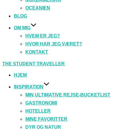
OCEANIEN
BLOG
OM MIG
HVEM ER JEG?
HVOR HAR JEG VÆRET?
KONTAKT
Videre
THE STUDENT TRAVELLER
til
indhold
HJEM
INSPIRATION
MIN ULTIMATIVE REJSE-BUCKETLIST
GASTRONOMI
HOTELLER
MINE FAVORITTER
DYR OG NATUR