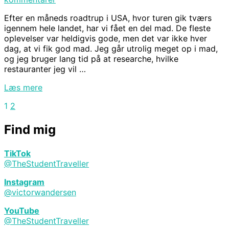
Efter en måneds roadtrup i USA, hvor turen gik tværs
igennem hele landet, har vi fået en del mad. De fleste
oplevelser var heldigvis gode, men det var ikke hver
dag, at vi fik god mad. Jeg går utrolig meget op i mad,
og jeg bruger lang tid på at researche, hvilke
restauranter jeg vil …
“De
Læs mere
10
1
2
Indlægsinddeling
bedste
restauranter
Find mig
jeg
besøgte
i
TikTok
USA”
@TheStudentTraveller
Instagram
@victorwandersen
YouTube
@TheStudentTraveller