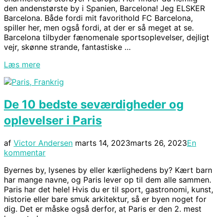
den andenstørste by i Spanien, Barcelona! Jeg ELSKER
Barcelona. Både fordi mit favorithold FC Barcelona,
spiller her, men også fordi, at der er så meget at se.
Barcelona tilbyder fænomenale sportsoplevelser, dejligt
vejr, skønne strande, fantastiske …
“De
Læs mere
12
bedste
oplevelser
De 10 bedste seværdigheder og
og
seværdigheder
oplevelser i Paris
i
Barcelona”
Udgivet
af
Victor Andersen
marts 14, 2023
marts 26, 2023
En
d.
kommentar
Byernes by, lysenes by eller kærlighedens by? Kært barn
har mange navne, og Paris lever op til dem alle sammen.
Paris har det hele! Hvis du er til sport, gastronomi, kunst,
historie eller bare smuk arkitektur, så er byen noget for
dig. Det er måske også derfor, at Paris er den 2. mest