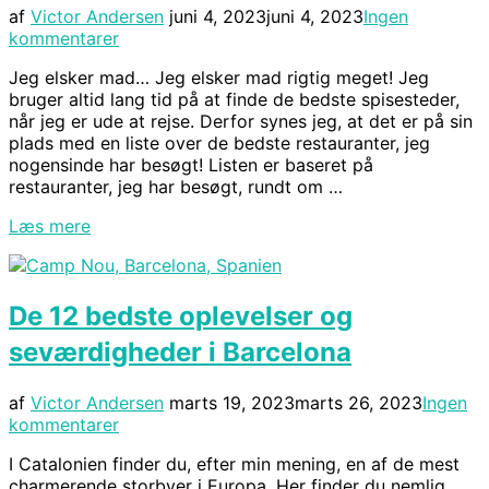
Udgivet
af
Victor Andersen
juni 4, 2023
juni 4, 2023
Ingen
d.
kommentarer
Jeg elsker mad… Jeg elsker mad rigtig meget! Jeg
bruger altid lang tid på at finde de bedste spisesteder,
når jeg er ude at rejse. Derfor synes jeg, at det er på sin
plads med en liste over de bedste restauranter, jeg
nogensinde har besøgt! Listen er baseret på
restauranter, jeg har besøgt, rundt om …
“De
Læs mere
15
bedste
restauranter
De 12 bedste oplevelser og
jeg
har
seværdigheder i Barcelona
spist
på
i
Udgivet
af
Victor Andersen
marts 19, 2023
marts 26, 2023
Ingen
Verden”
d.
kommentarer
I Catalonien finder du, efter min mening, en af de mest
charmerende storbyer i Europa. Her finder du nemlig