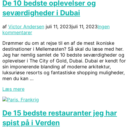
De 10 bedste oplevelser og
på
Madagaskar”
seværdigheder i Dubai
Udgivet
af
Victor Andersen
juli 11, 2023
juli 11, 2023
Ingen
d.
kommentarer
Drømmer du om at rejse til en af de mest ikoniske
destinationer i Mellemøsten? Så skal du læse med her.
Jeg har nemlig samlet de 10 bedste seværdigheder og
oplevelser i The City of Gold, Dubai. Dubai er kendt for
sin imponerende blanding af moderne arkitektur,
luksuriøse resorts og fantastiske shopping muligheder,
men du kan …
“De
Læs mere
10
bedste
oplevelser
De 15 bedste restauranter jeg har
og
seværdigheder
spist på i Verden
i
Dubai”