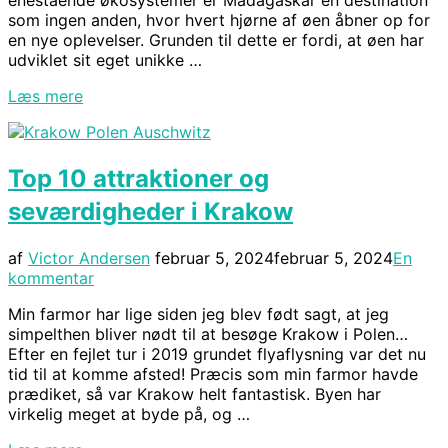
enestående økosystemer er Madagaskar en destination
som ingen anden, hvor hvert hjørne af øen åbner op for
en nye oplevelser. Grunden til dette er fordi, at øen har
udviklet sit eget unikke …
“Madagaskar:
Læs mere
De
10
bedste
Top 10 attraktioner og
naturoplevelser”
seværdigheder i Krakow
Udgivet
af
Victor Andersen
februar 5, 2024
februar 5, 2024
En
d.
kommentar
Min farmor har lige siden jeg blev født sagt, at jeg
simpelthen bliver nødt til at besøge Krakow i Polen…
Efter en fejlet tur i 2019 grundet flyaflysning var det nu
tid til at komme afsted! Præcis som min farmor havde
prædiket, så var Krakow helt fantastisk. Byen har
virkelig meget at byde på, og …