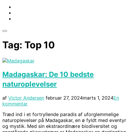
Slå
navigation
Tag:
Top 10
i
sidekolonne
til/fra
Madagaskar: De 10 bedste
naturoplevelser
Udgivet
af
Victor Andersen
februar 27, 2024
marts 1, 2024
En
d.
kommentar
Træd ind i et fortryllende paradis af uforglemmelige
naturoplevelser på Madagaskar, en ø fyldt med eventyr
og mystik. Med sin ekstraordinære biodiversitet og