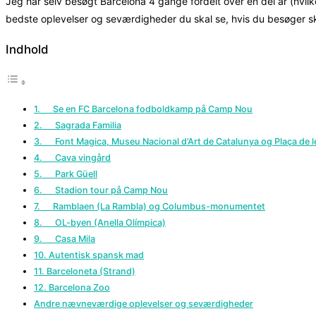
Jeg har selv besøgt Barcelona 4 gange fordelt over en del år (hvilke
bedste oplevelser og seværdigheder du skal se, hvis du besøger s
Indhold
1. Se en FC Barcelona fodboldkamp på Camp Nou
2. Sagrada Familia
3. Font Magica, Museu Nacional d’Art de Catalunya og Plaça de 
4. Cava vingård
5. Park Güell
6. Stadion tour på Camp Nou
7. Ramblaen (La Rambla) og Columbus-monumentet
8. OL-byen (Anella Olímpica)
9. Casa Mila
10. Autentisk spansk mad
11. Barceloneta (Strand)
12. Barcelona Zoo
Andre nævneværdige oplevelser og seværdigheder