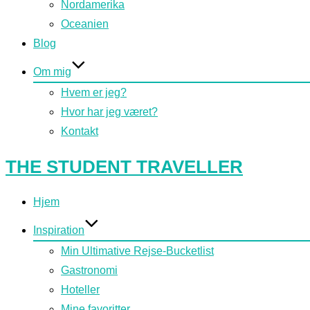
Nordamerika
Oceanien
Blog
Om mig
Hvem er jeg?
Hvor har jeg været?
Kontakt
Videre
THE STUDENT TRAVELLER
til
indhold
Hjem
Inspiration
Min Ultimative Rejse-Bucketlist
Gastronomi
Hoteller
Mine favoritter