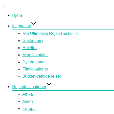
Slå
Hjem
navigation
til/fra
Inspiration
Min Ultimative Rejse-Bucketlist
Gastronomi
Hoteller
Mine favoritter
Dyr og natur
Filmlokationer
Budget-venlige rejser
Rejsedestinationer
Afrika
Asien
Europa