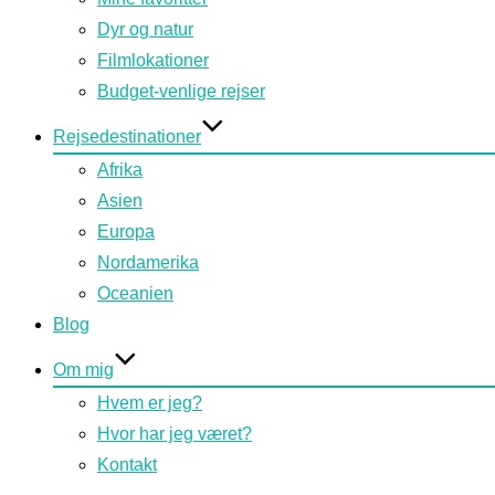
Dyr og natur
Filmlokationer
Budget-venlige rejser
Rejsedestinationer
Afrika
Asien
Europa
Nordamerika
Oceanien
Blog
Om mig
Hvem er jeg?
Hvor har jeg været?
Kontakt