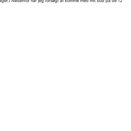
Beklager.) Nedenfor har jeg forsøgt at komme med mit bud på de 12