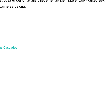
t også er derfor, at alle billederne i artiklen ikke er top-kvalitet. 
kønne Barcelona.
les Cascades