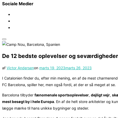
Sociale Medier
Slå
navigation
De 12 bedste oplevelser og seværdigheder
i
sidekolonne
Udgivet
af
Victor Andersen
on
marts 19, 2023
marts 26, 2023
til/fra
d.
I Catalonien finder du, efter min mening, en af de mest charmerend
FC Barcelona, spiller her, men også fordi, at der er så meget at se.
Barcelona tilbyder
fænomenale sportsoplevelser
,
dejligt vejr
,
skø
mest besøgt by i hele Europa
. En af de helt store arkitekter og ku
lægge mærke til hans unikke bygninger og steder.