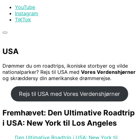
YouTube
Instagram
TiKTok
Slå
navigation
i
USA
sidekolonne
til/fra
Drømmer du om roadtrips, ikoniske storbyer og vilde
nationalparker? Rejs til USA med
Vores Verdenshjørner
og skræddersy din amerikanske drømmerejse.
Rejs til USA med Vores Verdenshjørner
Fremhævet: Den Ultimative Roadtrip
i USA: New York til Los Angeles
Den Ultimative Roadtrip i USA: New York til