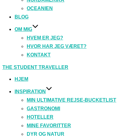
OCEANIEN
BLOG
OM MIG
HVEM ER JEG?
HVOR HAR JEG VÆRET?
KONTAKT
Videre
THE STUDENT TRAVELLER
til
indhold
HJEM
INSPIRATION
MIN ULTIMATIVE REJSE-BUCKETLIST
GASTRONOMI
HOTELLER
MINE FAVORITTER
DYR OG NATUR